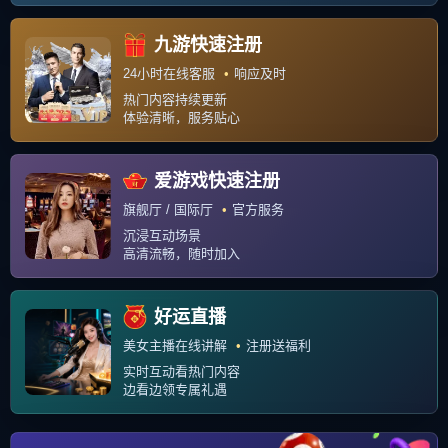
常见运动损伤防护与康复
钻石联赛
关于我们
其他
首页
>
综合球星
>
数据表现
综合球星
Comprehensivestar
伤病情况
数据表现
球员转会
最新产品