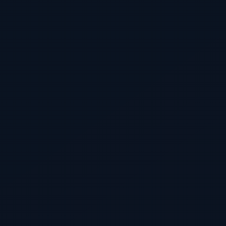
包括主唱、乐手在内的5名演员将头戴防水耳机进入装满水的透
明水箱中表演。观众无需“湿身”，只要在一旁倾听水下测音器里
传出的声音即可。水下音乐的表演完全不同于普通音乐。
【财经新闻】
-本周油价预计将实现“三连涨”
机构预计将创年内最大涨幅，上调180元-185元/吨；今
年以来93#汽油已累计上调0.12元/升。
伴随着国际油价持续上涨，5月25日24时的新一轮国内
成品油价格调整窗口将再次打开。机构预计，本周将实现今年以