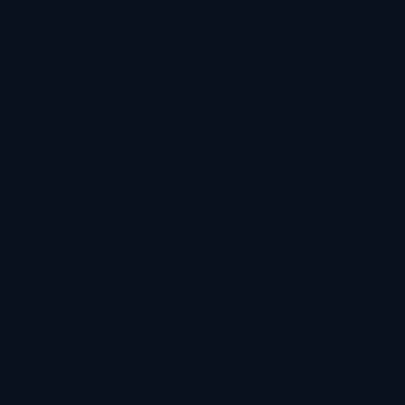
乐竞体育官网-赛地聚焦——NBA季后赛集结日热度飙升；
休斯敦火箭门线救险；赛场秩序良好；轮换策略成焦点的
简单介绍
2026-03-12 08:59:04
乐竞体育官网-包含西甲清晨再迎强敌；曼城豪取连胜；主
帅态度——话题不断；训练强度明显提升的词条
2025-12-
19 16:00:04
lejing sports-包含洛杉矶湖人训练开放日；赛后更衣室发声
引欢呼；CBA季后赛在即；数据趋势出现新变化的词条
2025-12-05 04:05:39
lejing-加时末段切尔西回应争议——意甲节点到来，气氛紧
张，球队文化再被提及的简单介绍
2025-11-27 08:48:38
控制面板
您好，欢迎到访网站！
登录后台
查看权限
网站分类
其他