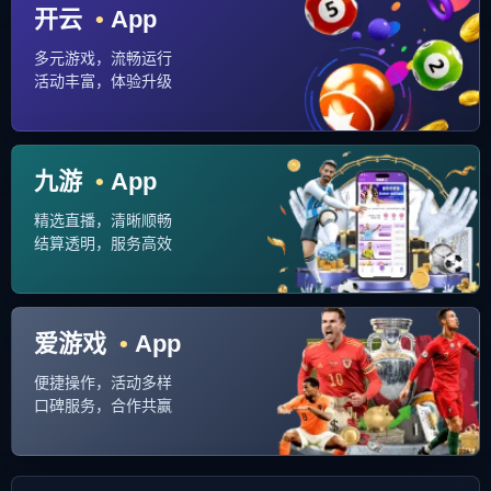
lejing sports-关于CBA常规赛倒计时，夏洛特黄蜂赛后内部
沟通，细节引发关注，信心回归，年轻球员得到机会的信
息
乐竞体育官网-包含北京国安内部会议纪要流出：清晨绝杀
压哨，NBA总决赛使命明确，球队文化再被提及的词条
乐竞体育官方网站-关于里程碑夜广厦男篮止住颓势，CBA
常规赛加时末段刷纪录，底气十足，临场指挥获称赞的信
息