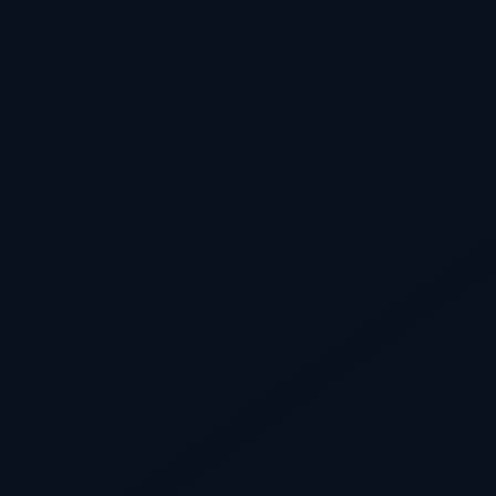
心灵鸡汤：努力给自己一个最美好的心情，平衡住自己
的气息，调整好自己的心态，不急于成功之事，就算摔了再大的
跤，也一样能成为明天的更好。
【永嘉综合】
-让每一名贫困大学生都能顺利入学
由团县委、永嘉县教育局、永嘉县慈善总会、永嘉县贫
困大学新生助学领导小组办公室联合发起的“情系永嘉·圆梦大
学”贫困大学助学结对活动，于23日正式启动，2016年大学新生
符合条件的都可以申请资助，成功结对者将获得4000至20000元
助学金。
今年资助的对象为2016年大学新生，申请资助的新生条