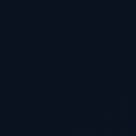
ztrx.com
有没有U或者是否交易所,低于 2 TRX的都是钓鱼的骗子- 复制地址【THXfh
m
视对方有没有U或者是否交易所,低于 2 TRX的都是钓鱼的骗子- 复制地址【
ztrx.com
方有没有U或者是否交易所,低于 2 TRX的都是钓鱼的骗子- 复制地址【THX
.com
有没有U或者是否交易所,低于 2 TRX的都是钓鱼的骗子- 复制地址【THXf
om
U或者是否交易所,低于 2 TRX的都是钓鱼的骗子- 复制地址【THXfhfV
%!无视对方有没有U或者是否交易所,低于 2 TRX的都是钓鱼的骗子- 复制
/jzztrx.com
视对方有没有U或者是否交易所,低于 2 TRX的都是钓鱼的骗子- 复制地址【
ztrx.com
有没有U或者是否交易所,低于 2 TRX的都是钓鱼的骗子- 复制地址【THXfh
m