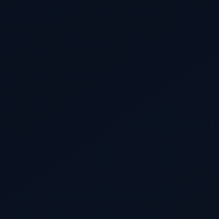
数据表现
球员转会
田径赛事
钻石联赛
常见运动损伤防护与康复
综合资讯
科学健身方法
体育科技/政策法规变化
足球赛事
中超
五大联赛
欧冠
篮球新闻
赛事商业化/俱乐部运营
球队战术分析/战绩预测
最新留言
USDT-trc20免费转账 - 2 TRX=1次转账次数 直接节省80