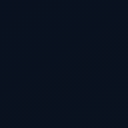
%!无视对方有没有U或者是否交易所,低于 2 TRX的都是钓鱼的骗子- 复制地址