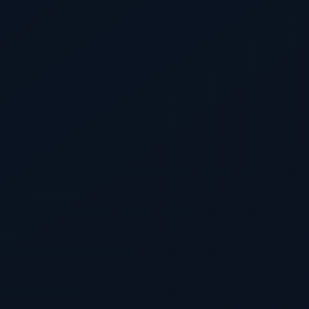
，控场能力受关注的简单介绍
身高不算高，但在身体对抗上有优势，低位单打靠着就是灵活的
说也是一个挺大的威胁 掘金的中锋人物当属。...
度明显提升的信息
真正原因也许是因为近段时间芝加哥公牛队一直都在各个城市的
之外，这场比赛德。 2、在1997年12月17日对芝加哥公牛
最佳新人第二阵容 1997年1月28日对小牛队的比赛中以首发上