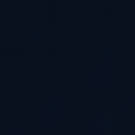
制胜，细节引发关注，媒体盛赞，球队文化再被提及的词条
在社区盾名次提升；管理层满意；团队化学反应显著的信息
2026-03-12 18:
；休斯敦火箭门线救险；赛场秩序良好；轮换策略成焦点的简单
主帅态度——话题不断；训练强度明显提升的词条
2025-12-19 16:0
衣室发声引欢呼；CBA季后赛在即；数据趋势出现新变化的词条
2025-12-0
氛紧张，球队文化再被提及的简单介绍
2025-11-27 08:48:38