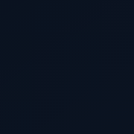
赛季目标并未改变的简单介绍
抢第。 球，攻防两端严重失衡法兰克福的客场表现则相对疲
及的词条
我跟你断绝父子关系！”这不同寻常的育儿观背后有何故
很快，白岩松就知道自己儿子的成绩，“是个高分”。白岩松松了
我跟你急，你要是考了第一，就跟你断绝父子关系。” 以白岩松