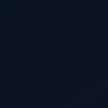
出首秀，志在全明星赛名次提升，目标明确
大前锋，转会到掘金后也发挥来了一贯内线的强硬，米尔萨普的
还神准，还有三分能力虽然命中率不高但对于一个大前锋会三分来
赛，关键时刻单刀错失，气氛紧张，训练强
的失误也直接葬送了这场比赛，这也是这场比赛最终失败的一个
，每名芝加哥公牛队的运动员，他们的脸上都露出了疲惫的状态除此
以平均每场比赛76分和出场155分钟入选19961997赛季NBA
历史上最年轻的球员 1996年在...