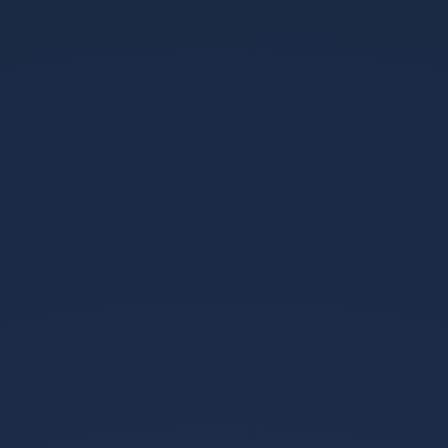
2TRX能量租赁 - 2 TRX=1次转账次数 直接节省80%!无视
对方有没有U或者是否交易所,低于 2 TRX的都是钓鱼的骗
子- 复制地址
【THXfhfV6ThhYzt7d8mm4KL3dE5LWBbwb3s】转 2 TRX
即可0手续费转账!TG机器人: @jzzTRXbot 官网:
https://jzztrx.com
trx能量转错请联系TG:@
usdt转账手续费 - 2 TRX=1次转账次数 直接节省80%!无视
对方有没有U或者是否交易所,低于 2 TRX的都是钓鱼的骗
子- 复制地址
【THXfhfV6ThhYzt7d8mm4KL3dE5LWBbwb3s】转 2 TRX
即可0手续费转账!TG机器人: @jzzTRXbot 官网:
https://jzztrx.com
波场能量 - 2 TRX=1次转账次数 直接节省80%!无视对方有
没有U或者是否交易所,低于 2 TRX的都是钓鱼的骗子- 复
制地址【THXfhfV6ThhYzt7d8mm4KL3dE5LWBbwb3s】转
2 TRX即可0手续费转账!TG机器人: @jzzTRXbot 官网:
https://jzztrx.com
专业TRON能量租赁平台 - 2 TRX=1次转账次数 直接节省