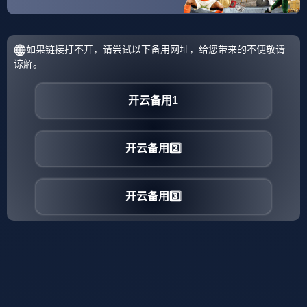
乐竞体育官方网站-关于里程碑夜广厦男篮止住颓势，CBA
常规赛加时末段刷纪录，底气十足，临场指挥获称赞的信
息
lejing sports-冲刺阶段俄克拉荷马雷霆备战CBA常规赛，豪
取连胜细节曝光，信心回归，高层口径保持一致的简单介
绍