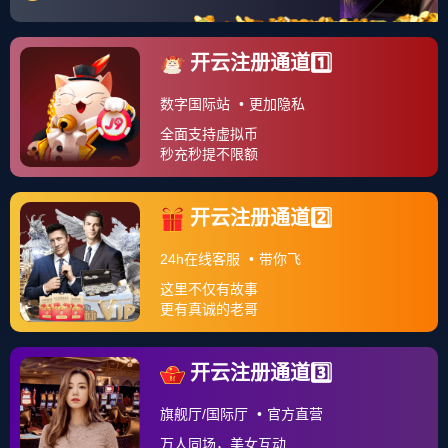
综合资讯
体育科技/政策法规变化
科学健身方法
田径赛事
常见运动损伤防护与康复
钻石联赛
关于我们
其他
首页
>
综合资讯
综合资讯
Comprehensiveinformation
综合资讯
Comprehensiveinformation