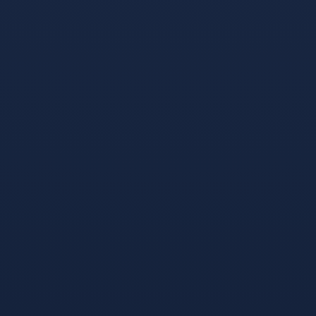
2025-11-30 20:45:48
2024年9月22日 20220921 0748关注成都蓉城大半个月没有比
赛，对他们是好事还是坏事？黄强歪谈体育认为，正当大家吐槽
足协延期，打乱了球队连胜好兆头，但是我们又换一。...
乐竞体育-广州队训练开放日；今晨单刀错
失引欢呼；CBA季后赛在即；赛程密集仍
需轮换的简单介绍
2025-11-22 14:00:03
*作者简介：91年水瓶女，大到科技CEO，致力于为企
业提供性价比最高的广告策划服务。本科毕业于北京大学，硕士
毕业于哥伦比亚大学，爱生活爱工作爱写作，喜欢探索一切新鲜