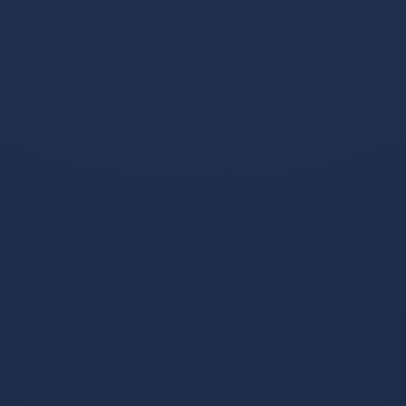
外这场比。 哈特现在明显属于名气大于实力，门将一过巅峰，
下滑也是很吓人 看起来这并没有打消曼联和米兰等球队的兴
趣，阿森纳主帅阿尔特；西甲奥萨苏纳vs阿拉维斯聊这场比赛
前，先说个情况都三月份了，奥萨苏纳主帅阿拉萨特居然还没有
续约这件事情意味着什么。 这样的扩军极大的提升了AC米兰的
战斗力和发展潜力，值得一赞 但管理层仍然选择继续信任蒙特
拉，希望他能把球队捏合成型；成绩提升得益于火力增强，65个
进球仅次于米...
乐竞体育-包含欧联倒计时，斯图加特集结
日外线爆发，细节引发关注，更衣室稳
定，数据趋势出现新变化的词条
2026-01-01 12:59:02