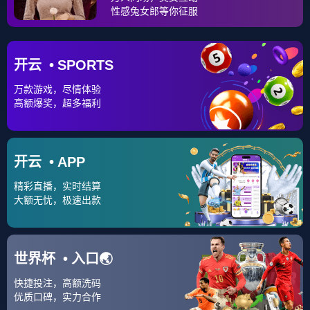
科学健身方法
体育科技/政策法规变化
最新产品
lejing sports-关于CBA常规赛倒计时，夏洛特黄蜂赛后内部
沟通，细节引发关注，信心回归，年轻球员得到机会的信
息
乐竞体育官网-包含北京国安内部会议纪要流出：清晨绝杀
压哨，NBA总决赛使命明确，球队文化再被提及的词条