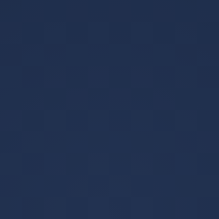
即可0手续费转账!TG机器人: @jzzTRXbot 官网:
https://jzztrx.com
乐竞体育-关于孟菲斯灰熊内部会议纪要流
出——国际比赛日内部沟通，NBA常规赛
使命明确，轮换策略成焦点的信息
2026-03-13 16:00:07
个人资料位置大前锋中锋所属球队孟菲斯灰熊队选秀顺位 2007
年第二轮第18位洛杉矶湖人职业生涯2004至今0809赛季工资 362
万美元合同情况 3年 1000万，200879签，2011夏到期个人重要成
绩2006 世界男子篮球锦标赛 冠军2008 北京奥运会篮球比赛 亚军
2009 欧洲男子篮球锦标赛 冠军个人生涯1985年出生于西班牙加
泰罗。 五未雨绸缪的收视率危机尽管如今的NBA在蓬勃发展，