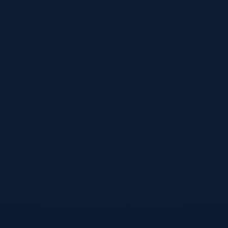
示潜力的信息
2025-11-12 02:55:56
马上登录/ 立即注册，结交更多志同道合的好友，赶快加入
球吧的大家庭。 本帖最后由7号特派员 于 16-04-21 10:18 编
辑 相关标签：阿森纳足球谍报西布罗姆维奇 各位
BOSS 吼，欢迎查阅邦女郎今日谍报。北京时间4月22日凌晨2时
45分，英超第35轮一场焦点战里，阿森纳将在酋长球场出战西布
罗姆维奇。由于连续的平局，阿森纳已经彻底掉出了争冠的队
伍，他们又回到了“熟悉”的第4位，这让英超欧冠名额的争夺变
得越来越复杂。目前从英超积分榜上来看，曼城34战积61分，阿
森纳33战积60分，曼联34战积59分，西汉姆联34战积56分，这四
支球队都有机会，甚至33战积54分的利物浦也有理论上争4的希
望。这5支球队将争夺2个欧...