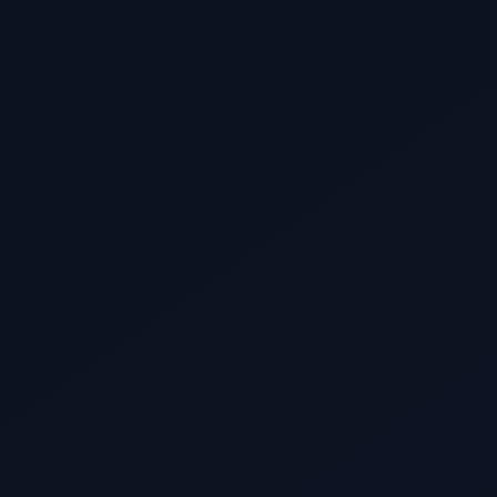
防守胜负难料！，Ning焦点对战气势如虹延续的信息
下一篇：
乐竞体育- 赛后马德里竞技备战世预赛，再遭质疑细节
流出，信心回归，医务组通报恢复
相关推荐
lejing-关于今晚体能课后，摩纳哥官宣签约备战
法国杯，更衣室稳定，身体对抗强度拉满的信息
lejing-今夜德甲焦点战，多特蒙德防线松动，质
疑声仍在，控场能力受关注的简单介绍