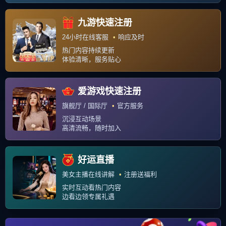
常见运动损伤防护与康复
钻石联赛
关于我们
其他
首页
>
篮球新闻
>
赛事商业化/俱乐部运营
篮球新闻
basketballnews
赛事商业化/俱乐部运营
球队战术分析/战绩预测
最新产品