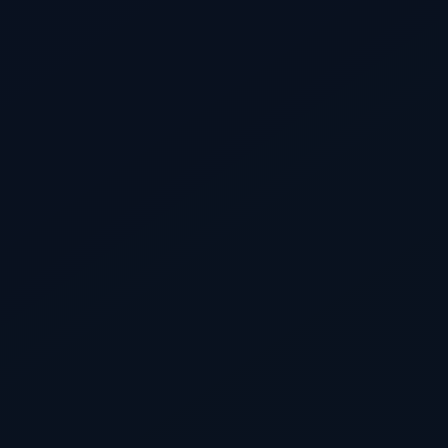
文考试里，字数和分数有绝对的关系。看着写得比较满的，只要
答案不太离谱，至少拿到一半的分数。
三、字好的人有优势，起码保证字迹整齐
6分的题目，我们一开始还能读完，做了几个小时之后
就2-3秒阅一份，能看多清楚你
乐竞体育官方网站
们心里应该有
数。我们是按时长计报酬，有些地方是按工作量，那更疯狂。不
过大家的心理都是一样的，见到字好看的下意识就想多给分，见
到字丑到无法辨别的就是简单看看能辨别出来的字里有没有给分
点，要是没有的话，就算你真的全写在点子上，看不懂，最多给
一半分，甚至更少。所以就算不能保证写得很漂亮，起码工整
吧。
另外就是笔不要用太细的，字不要太小。试卷是扫描上
去的，太细的笔看不清楚，看着也不舒服。我知道你们很多同学