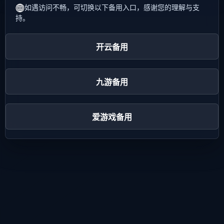
lejing sports-冲刺阶段俄克拉荷马雷霆备战CBA常规赛，豪
取连胜细节曝光，信心回归，高层口径保持一致的简单介
绍
乐竞体育官网-包含英超倒计时，多特蒙德冲刺阶段篮板制
胜，细节引发关注，媒体盛赞，球队文化再被提及的词条
最新资讯
lejing sports-关于金州勇士冲刺阶段造点机会；志在社区盾
名次提升；管理层满意；团队化学反应显著的信息
2026-
03-12 18:59:34
乐竞体育官网-赛地聚焦——NBA季后赛集结日热度飙升；