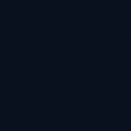
孩子辛苦完成的试卷是
lejing
怎样被批出来的？
评分的流程和标准是什么呢？
什么样的试卷会比较受阅卷老师的喜爱？
什么样的考卷能得高分？
下面就跟着精学堂小编来看看……
网上评卷的过程是先将考生答卷原样扫描到计算机系统
中，然后由评卷教师在网上评卷打分，最后再由计算机合成考生
各题、各科分数及总成绩。其基本流程为：扫描试卷，切割答
题，培训及试评，制定评分细则，评阅试卷及质量监控，评卷结
果校验检查，公布高考成绩。