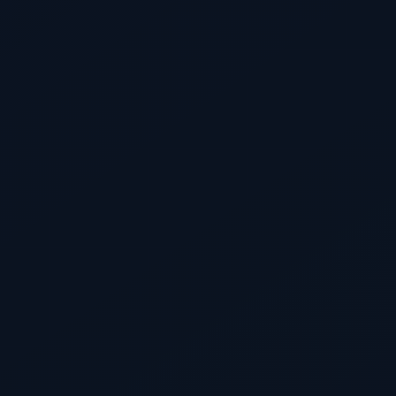
卷教师所给定的分数之差在误差值范围之内时，计算机自动取其
平均分；四是当两个分数超过误差值时，计算机自动将其分发给
第三位评卷教师，并自动取三个分数中误差最小值的两个分数的
平均分；五是如果三个分数之间的误差值都超出误差范围，计算
机将自动直接提交给评卷组长，由组长组织有关专家仲裁确定得
分。
网上评卷管理办法
为确保评卷安全保密、公平公正，确保评分标准宽严适
度、始终如一，确保考生成绩真实可靠、准确无误，黑龙江省按
照教育部颁布的评卷管理办法，严格执行技术规范和测量规范。
评卷前采取三次加密办法：一是对条形码加密，二是对
答卷扫描过程再次加密，三是对按题切割答卷进行第三次加密。